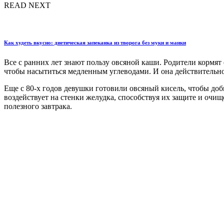
READ NEXT
Как худеть вкусно: диетическая запеканка из творога без муки и манки
Все с ранних лет знают пользу овсяной каши. Родители кормя
чтобы насытиться медленным углеводами. И она действительно
Еще с 80-х годов девушки готовили овсяный кисель, чтобы доби
воздействует на стенки желудка, способствуя их защите и очищ
полезного завтрака.