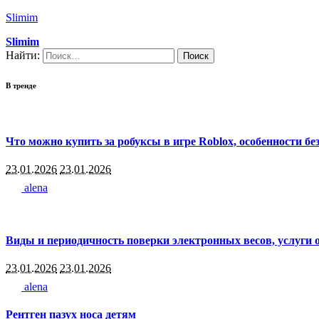
Slimim
Slimim
Найти:
В тренде
Что можно купить за робуксы в игре Roblox, особенности бе
23.01.2026
23.01.2026
alena
Виды и периодичность поверки электронных весов, услуги 
23.01.2026
23.01.2026
alena
Рентген пазух носа детям