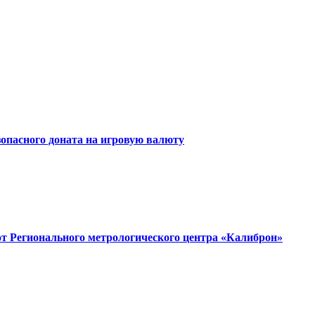
зопасного доната на игровую валюту
от Регионального метрологического центра «Калиброн»