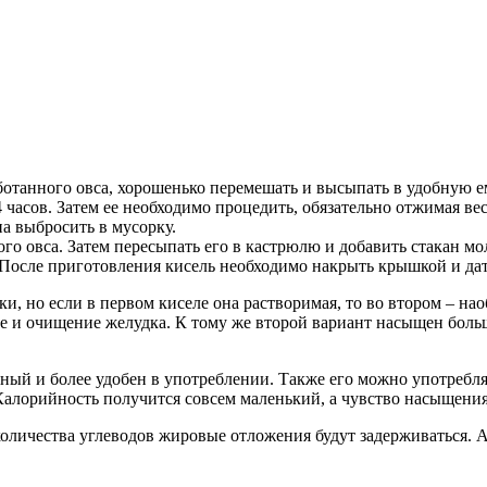
ботанного овса, хорошенько перемешать и высыпать в удобную е
4 часов. Затем ее необходимо процедить, обязательно отжимая в
на выбросить в мусорку.
о овса. Затем пересыпать его в кастрюлю и добавить стакан мо
 После приготовления кисель необходимо накрыть крышкой и дать
и, но если в первом киселе она растворимая, то во втором – на
 и очищение желудка. К тому же второй вариант насыщен больши
ный и более удобен в употреблении. Также его можно употребля
алорийность получится совсем маленький, а чувство насыщения 
количества углеводов жировые отложения будут задерживаться. А