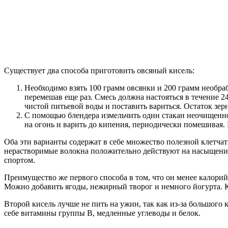
Существует два способа приготовить овсяный кисель:
Необходимо взять 100 грамм овсянки и 200 грамм необра
перемешав еще раз. Смесь должна настояться в течение 2
чистой питьевой воды и поставить вариться. Остаток зер
С помощью блендера измельчить один стакан неочищенног
на огонь и варить до кипения, периодически помешивая.
Оба эти варианты содержат в себе множество полезной клетчатк
нерастворимые волокна положительно действуют на насыщение
спортом.
Преимущество же первого способа в том, что он менее калорий
Можно добавить ягоды, нежирный творог и немного йогурта. К
Второй кисель лучше не пить на ужин, так как из-за большого 
себе витамины группы В, медленные углеводы и белок.