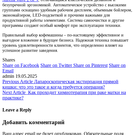
безупречной эргономикой. Автоматическое устройство с высокими
группами оснащено удобным рабочим дисплеем, объемным бойлером,
экономайзером, LED-подсветкой и прочими важными для
продуктивной работы элементами. Система самоочистки и другие
программы создают особый комфорт при эксплуатации техники.
Правильный выбор кофемашины – по-настоящему эффективное и
выгодное вложение в будущее бизнеса. Надежная техника повышает
уровень удовлетворенности клиентов, что определенно влияет на
успешное развитие заведения.
Shares
Share on Facebook
Share on Twitter
Share on Pinterest
Share on
Email
admin
19.05.2025
Previous Article
Лапароскопическая экстирпация прямой
кишки: что это такое и когда требуется операция?
Next Article
Как проходит химиотерапия при раке матки на
практике?
Leave a Reply
Добавить комментарий
Ваш адрес email не будет опубликован.
Обязательные поля