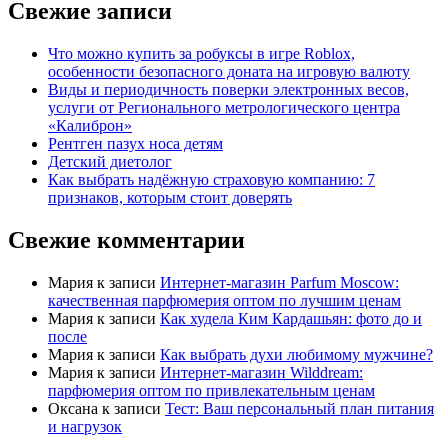
Свежие записи
Что можно купить за робуксы в игре Roblox,
особенности безопасного доната на игровую валюту
Виды и периодичность поверки электронных весов,
услуги от Регионального метрологического центра
«Калиброн»
Рентген пазух носа детям
Детский диетолог
Как выбрать надёжную страховую компанию: 7
признаков, которым стоит доверять
Свежие комментарии
Мария
к записи
Интернет-магазин Parfum Moscow:
качественная парфюмерия оптом по лучшим ценам
Мария
к записи
Как худела Ким Кардашьян: фото до и
после
Мария
к записи
Как выбрать духи любимому мужчине?
Мария
к записи
Интернет-магазин Wilddream:
парфюмерия оптом по привлекательным ценам
Оксана
к записи
Тест: Ваш персональный план питания
и нагрузок