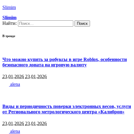
Slimim
Slimim
Найти:
В тренде
Что можно купить за робуксы в игре Roblox, особенности
безопасного доната на игровую валюту
23.01.2026
23.01.2026
alena
Виды и периодичность поверки электронных весов, услуги
от Регионального метрологического центра «Калиброн»
23.01.2026
23.01.2026
alena