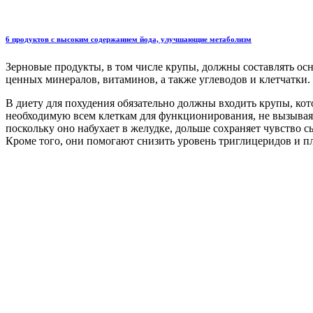
6 продуктов с высоким содержанием йода, улучшающие метаболизм
Зерновые продукты, в том числе крупы, должны составлять осн
ценных минералов, витаминов, а также углеводов и клетчатки.
В диету для похудения обязательно должны входить крупы, ко
необходимую всем клеткам для функционирования, не вызывая с
поскольку оно набухает в желудке, дольше сохраняет чувство
Кроме того, они помогают снизить уровень триглицеридов и пл