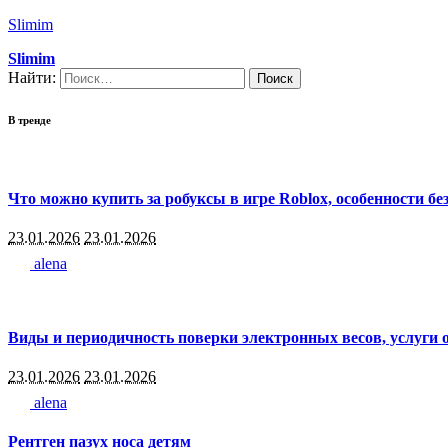
Slimim
Slimim
Найти:
В тренде
Что можно купить за робуксы в игре Roblox, особенности бе
23.01.2026
23.01.2026
alena
Виды и периодичность поверки электронных весов, услуги 
23.01.2026
23.01.2026
alena
Рентген пазух носа детям