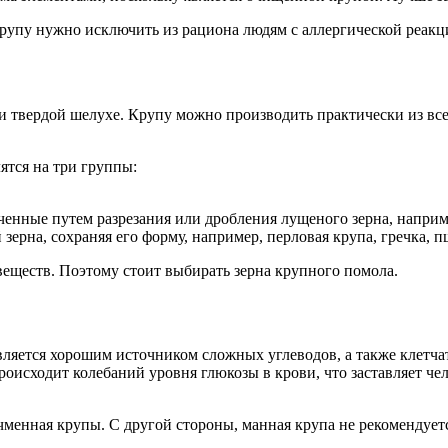
крупу нужно исключить из рациона людям с аллергической реакц
ли твердой шелухе. Крупу можно производить практически из все
ятся на три группы:
.
енные путем разрезания или дробления лущеного зерна, наприме
рна, сохраняя его форму, например, перловая крупа, гречка, п
веществ. Поэтому стоит выбирать зерна крупного помола.
является хорошим источником сложных углеводов, а также клетч
роисходит колебаний уровня глюкозы в крови, что заставляет че
чменная крупы. С другой стороны, манная крупа не рекомендуетс