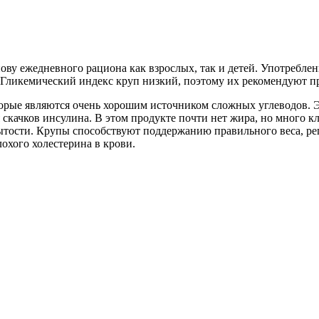
ову ежедневного рациона как взрослых, так и детей. Употребле
 Гликемический индекс круп низкий, поэтому их рекомендуют пр
торые являются очень хорошим источником сложных углеводов. 
качков инсулина. В этом продукте почти нет жира, но много кле
 сытости. Крупы способствуют поддержанию правильного веса, р
охого холестерина в крови.