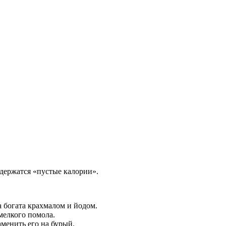
одержатся «пустые калории».
 богата крахмалом и йодом.
мелкого помола.
менить его на бурый.