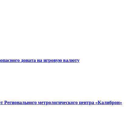
зопасного доната на игровую валюту
от Регионального метрологического центра «Калиброн»